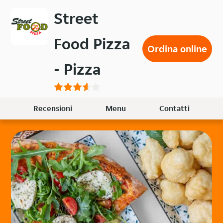
Passa
Street
al
contenuto
Food Pizza
principale
Ordina online
- Pizza
Recensioni
Menu
Contatti